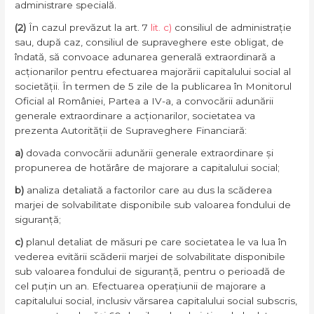
administrare specială.
(2)
În cazul prevăzut la art. 7
lit. c)
consiliul de administrație
sau, după caz, consiliul de supraveghere este obligat, de
îndată, să convoace adunarea generală extraordinară a
acționarilor pentru efectuarea majorării capitalului social al
societății. În termen de 5 zile de la publicarea în Monitorul
Oficial al României, Partea a IV-a, a convocării adunării
generale extraordinare a acționarilor, societatea va
prezenta Autorității de Supraveghere Financiară:
a)
dovada convocării adunării generale extraordinare și
propunerea de hotărâre de majorare a capitalului social;
b)
analiza detaliată a factorilor care au dus la scăderea
marjei de solvabilitate disponibile sub valoarea fondului de
siguranță;
c)
planul detaliat de măsuri pe care societatea le va lua în
vederea evitării scăderii marjei de solvabilitate disponibile
sub valoarea fondului de siguranță, pentru o perioadă de
cel puțin un an. Efectuarea operațiunii de majorare a
capitalului social, inclusiv vărsarea capitalului social subscris,