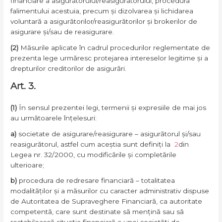
financiare a asigurătorului/reasigurătorului, procedura
falimentului acestuia, precum și dizolvarea și lichidarea
voluntară a asigurătorilor/reasigurătorilor și brokerilor de
asigurare și/sau de reasigurare.
(2)
Măsurile aplicate în cadrul procedurilor reglementate de
prezenta lege urmăresc protejarea intereselor legitime și a
drepturilor creditorilor de asigurări.
Art. 3.
(1)
În sensul prezentei legi, termenii și expresiile de mai jos
au următoarele înțelesuri:
a)
societate de asigurare/reasigurare – asigurătorul și/sau
reasigurătorul, astfel cum aceștia sunt definiți la
2
din
Legea nr. 32/2000, cu modificările și completările
ulterioare;
b)
procedura de redresare financiară – totalitatea
modalităților și a măsurilor cu caracter administrativ dispuse
de Autoritatea de Supraveghere Financiară, ca autoritate
competentă, care sunt destinate să mențină sau să