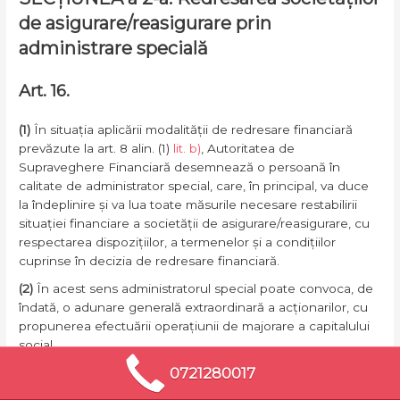
de asigurare/reasigurare prin
administrare specială
Art. 16.
(1)
În situația aplicării modalității de redresare financiară
prevăzute la art. 8 alin. (1)
lit. b)
, Autoritatea de
Supraveghere Financiară desemnează o persoană în
calitate de administrator special, care, în principal, va duce
la îndeplinire și va lua toate măsurile necesare restabilirii
situației financiare a societății de asigurare/reasigurare, cu
respectarea dispozițiilor, a termenelor și a condițiilor
cuprinse în decizia de redresare financiară.
(2)
În acest sens administratorul special poate convoca, de
îndată, o adunare generală extraordinară a acționarilor, cu
propunerea efectuării operațiunii de majorare a capitalului
social.
0721280017
Art. 17.