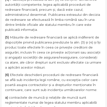
autorității competente, legea aplicabilă procedurii de
redresare financiară, precum și, dacă este cazul,
administratorul desemnat. Publicarea extrasului din decizia
de redresare se efectuează în limba română sau în una
dintre limbile oficiale ale statului membru în care este
publicată informația.
(5)
Măsurile de redresare financiară se aplică indiferent de
dispozițiile privind publicarea prevăzute la alin. (3) și (4) și își
produc toate efectele în ceea ce privește creditorii de
asigurări, inclusiv în ceea ce privește acționarii sau asociații
și angajații societății de asigurare/reasigurare, considerați
ca atare, ale căror drepturi sunt exclusiv afectate ca urmare
a aplicării acestor măsuri.
(6)
Efectele deschiderii procedurii de redresare financiară
se află sub incidența legii române, cu excepția celor care
poartă asupra contractelor și a drepturilor menționate în
continuare, care sunt sub incidența următoarelor norme:
a)
contractele de muncă și relațiile de muncă sunt
reglementate numai de legea statului membru aplicabilă