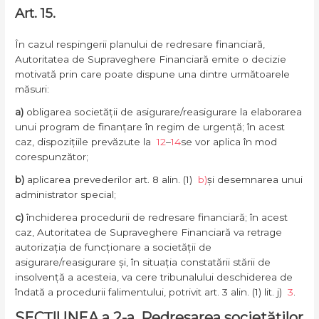
Art. 15.
În cazul respingerii planului de redresare financiară,
Autoritatea de Supraveghere Financiară emite o decizie
motivată prin care poate dispune una dintre următoarele
măsuri:
a)
obligarea societății de asigurare/reasigurare la elaborarea
unui program de finanțare în regim de urgență; în acest
caz, dispozițiile prevăzute la
12
–
14
se vor aplica în mod
corespunzător;
b)
aplicarea prevederilor art. 8 alin. (1)
b)
și desemnarea unui
administrator special;
c)
închiderea procedurii de redresare financiară; în acest
caz, Autoritatea de Supraveghere Financiară va retrage
autorizația de funcționare a societății de
asigurare/reasigurare și, în situația constatării stării de
insolvență a acesteia, va cere tribunalului deschiderea de
îndată a procedurii falimentului, potrivit art. 3 alin. (1) lit. j)
3
.
SECȚIUNEA a 2-a. Redresarea societăților