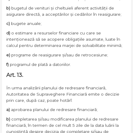
b)
bugetul de venituri și cheltuieli aferent activității de
asigurare directă, a acceptărilor și cedărilor în reasigurare;
c)
bugete anuale;
d)
o estimare a resurselor financiare cu care se
intenționează să se acopere obligațiile asumate, luate în
calcul pentru determinarea marjei de solvabilitate minimă;
e)
programe de reasigurare și/sau de retrocesiune;
f)
programul de plată a datoriilor.
Art. 13.
În urma analizării planului de redresare financiară,
Autoritatea de Supraveghere Financiară emite o decizie
prin care, după caz, poate hotărî:
a)
aprobarea planului de redresare financiară;
b)
completarea și/sau modificarea planului de redresare
financiară, în termen de cel mult 5 zile de la data luării la
cunoștință despre decizia de completare și/sau de