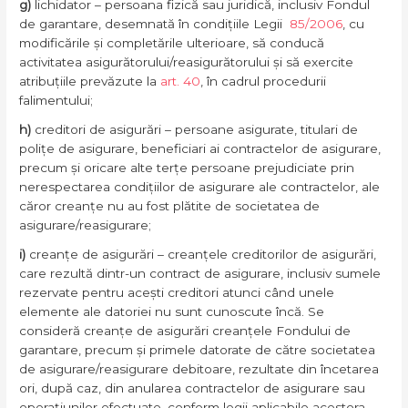
g)
lichidator – persoana fizică sau juridică, inclusiv Fondul
de garantare, desemnată în condițiile Legii
85/2006
, cu
modificările și completările ulterioare, să conducă
activitatea asigurătorului/reasigurătorului și să exercite
atribuțiile prevăzute la
art. 40
, în cadrul procedurii
falimentului;
h)
creditori de asigurări – persoane asigurate, titulari de
polițe de asigurare, beneficiari ai contractelor de asigurare,
precum și oricare alte terțe persoane prejudiciate prin
nerespectarea condițiilor de asigurare ale contractelor, ale
căror creanțe nu au fost plătite de societatea de
asigurare/reasigurare;
i)
creanțe de asigurări – creanțele creditorilor de asigurări,
care rezultă dintr-un contract de asigurare, inclusiv sumele
rezervate pentru acești creditori atunci când unele
elemente ale datoriei nu sunt cunoscute încă. Se
consideră creanțe de asigurări creanțele Fondului de
garantare, precum și primele datorate de către societatea
de asigurare/reasigurare debitoare, rezultate din încetarea
ori, după caz, din anularea contractelor de asigurare sau
operațiunilor efectuate, conform legii aplicabile acestora,