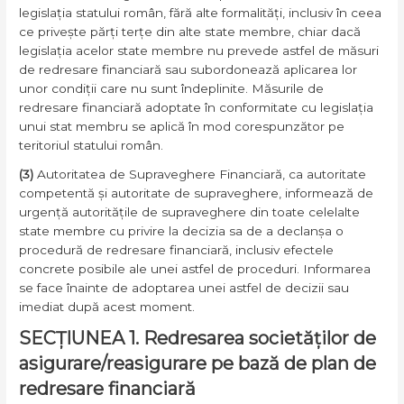
legislația statului român, fără alte formalități, inclusiv în ceea
ce privește părți terțe din alte state membre, chiar dacă
legislația acelor state membre nu prevede astfel de măsuri
de redresare financiară sau subordonează aplicarea lor
unor condiții care nu sunt îndeplinite. Măsurile de
redresare financiară adoptate în conformitate cu legislația
unui stat membru se aplică în mod corespunzător pe
teritoriul statului român.
(3)
Autoritatea de Supraveghere Financiară, ca autoritate
competentă și autoritate de supraveghere, informează de
urgență autoritățile de supraveghere din toate celelalte
state membre cu privire la decizia sa de a declanșa o
procedură de redresare financiară, inclusiv efectele
concrete posibile ale unei astfel de proceduri. Informarea
se face înainte de adoptarea unei astfel de decizii sau
imediat după acest moment.
SECȚIUNEA 1. Redresarea societăților de
asigurare/reasigurare pe bază de plan de
redresare financiară