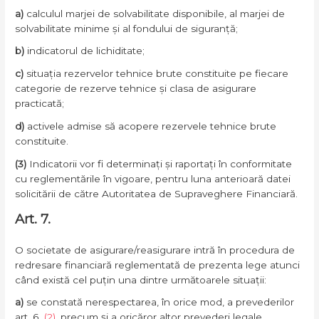
a)
calculul marjei de solvabilitate disponibile, al marjei de
solvabilitate minime și al fondului de siguranță;
b)
indicatorul de lichiditate;
c)
situația rezervelor tehnice brute constituite pe fiecare
categorie de rezerve tehnice și clasa de asigurare
practicată;
d)
activele admise să acopere rezervele tehnice brute
constituite.
(3)
Indicatorii vor fi determinați și raportați în conformitate
cu reglementările în vigoare, pentru luna anterioară datei
solicitării de către Autoritatea de Supraveghere Financiară.
Art. 7.
O societate de asigurare/reasigurare intră în procedura de
redresare financiară reglementată de prezenta lege atunci
când există cel puțin una dintre următoarele situații:
a)
se constată nerespectarea, în orice mod, a prevederilor
art. 6
(2)
, precum și a oricăror altor prevederi legale