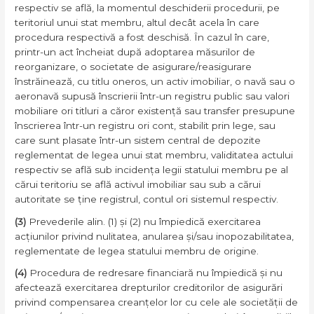
respectiv se află, la momentul deschiderii procedurii, pe
teritoriul unui stat membru, altul decât acela în care
procedura respectivă a fost deschisă. În cazul în care,
printr-un act încheiat după adoptarea măsurilor de
reorganizare, o societate de asigurare/reasigurare
înstrăinează, cu titlu oneros, un activ imobiliar, o navă sau o
aeronavă supusă înscrierii într-un registru public sau valori
mobiliare ori titluri a căror existență sau transfer presupune
înscrierea într-un registru ori cont, stabilit prin lege, sau
care sunt plasate într-un sistem central de depozite
reglementat de legea unui stat membru, validitatea actului
respectiv se află sub incidența legii statului membru pe al
cărui teritoriu se află activul imobiliar sau sub a cărui
autoritate se ține registrul, contul ori sistemul respectiv.
(3)
Prevederile alin. (1) și (2) nu împiedică exercitarea
acțiunilor privind nulitatea, anularea și/sau inopozabilitatea,
reglementate de legea statului membru de origine.
(4)
Procedura de redresare financiară nu împiedică și nu
afectează exercitarea drepturilor creditorilor de asigurări
privind compensarea creanțelor lor cu cele ale societății de