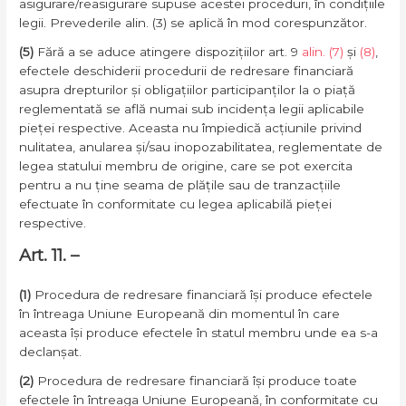
asigurare/reasigurare supuse acestei proceduri, în condițiile
legii. Prevederile alin. (3) se aplică în mod corespunzător.
(5)
Fără a se aduce atingere dispozițiilor art. 9
alin. (7)
și
(8)
,
efectele deschiderii procedurii de redresare financiară
asupra drepturilor și obligațiilor participanților la o piață
reglementată se află numai sub incidența legii aplicabile
pieței respective. Aceasta nu împiedică acțiunile privind
nulitatea, anularea și/sau inopozabilitatea, reglementate de
legea statului membru de origine, care se pot exercita
pentru a nu ține seama de plățile sau de tranzacțiile
efectuate în conformitate cu legea aplicabilă pieței
respective.
Art. 11. –
(1)
Procedura de redresare financiară își produce efectele
în întreaga Uniune Europeană din momentul în care
aceasta își produce efectele în statul membru unde ea s-a
declanșat.
(2)
Procedura de redresare financiară își produce toate
efectele în întreaga Uniune Europeană, în conformitate cu