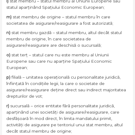
l)
stat membru – statul membru al Uniunii Europene sau
statul aparținând Spațiului Economic European;
m)
stat membru de origine – statul membru în care
societatea de asigurare/reasigurare a fost autorizată;
n)
stat membru gazdă – statul membru, altul decât statul
membru de origine, în care societatea de
asigurare/reasigurare are deschisă o sucursală;
o)
stat terț – statul care nu este membru al Uniunii
Europene sau care nu aparține Spațiului Economic
European;
p)
filială – unitatea operațională cu personalitate juridică,
înființată în condițiile legii, la care o societate de
asigurare/reasigurare deține direct sau indirect majoritatea
drepturilor de vot;
r)
sucursală – orice entitate fără personalitate juridică,
aparținând unei societăți de asigurare/reasigurare, care
desfășoară în mod direct, în limita mandatului primit,
activități de asigurare pe teritoriul unui stat membru, altul
decât statul membru de origine;