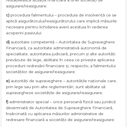
restabilească situația financiară a unei societăți de
asigurare/reasigurare;
c)
procedura falimentului – procedura de insolvență ce se
aplică asigurătorului/reasigurătorului care implică măsurile
necesare pentru lichidarea averii acestuia în vederea
acoperirii pasivului;
d)
autoritate competentă – Autoritatea de Supraveghere
Financiară, ca autoritate administrativă autonomă de
specialitate, autoritatea judiciară, precum și alte autorități
prevăzute de lege, abilitate în ceea ce privește aplicarea
procedurii redresării financiare și, respectiv, a falimentului
societăților de asigurare/reasigurare;
e)
autorități de supraveghere – autoritățile naționale care,
prin lege sau prin alte reglementări, sunt abilitate să
supravegheze societățile de asigurare/reasigurare;
f)
administrator special – orice persoană fizică sau juridică
desemnată de Autoritatea de Supraveghere Financiară,
însărcinată cu aplicarea măsurilor administrative de
redresare financiară a societății de asigurare/reasigurare;