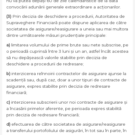
nu va putea depăși 60 de zile calendaristice de la data
convocării adunării generale extraordinare a acționarilor.
(3)
Prin decizia de deschidere a procedurii, Autoritatea de
Supraveghere Financiară poate dispune aplicarea de către
societatea de asigurare/reasigurare a uneia sau mai multora
dintre următoarele măsuri prudențiale principale:
a)
limitarea volumului de prime brute sau nete subscrise, pe
o perioadă cuprinsă între 3 luni și un an, astfel încât acestea
să nu depășească valorile stabilite prin decizia de
deschidere a procedurii de redresare;
b)
interzicerea reînnoirii contractelor de asigurare ajunse la
scadență sau, după caz, doar a unor tipuri de contracte de
asigurare, expres stabilite prin decizia de redresare
financiară;
c)
interzicerea subscrierii unor noi contracte de asigurare și
a încasării primelor aferente, pe perioada expres stabilită
prin decizia de redresare financiară;
d)
efectuarea de către societatea de asigurare/reasigurare
a transferului portofoliului de asigurări, în tot sau în parte, în