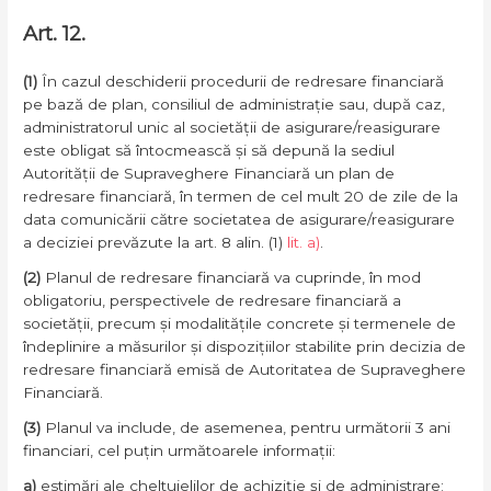
Art. 12.
(1)
În cazul deschiderii procedurii de redresare financiară
pe bază de plan, consiliul de administrație sau, după caz,
administratorul unic al societății de asigurare/reasigurare
este obligat să întocmească și să depună la sediul
Autorității de Supraveghere Financiară un plan de
redresare financiară, în termen de cel mult 20 de zile de la
data comunicării către societatea de asigurare/reasigurare
a deciziei prevăzute la art. 8 alin. (1)
lit. a)
.
(2)
Planul de redresare financiară va cuprinde, în mod
obligatoriu, perspectivele de redresare financiară a
societății, precum și modalitățile concrete și termenele de
îndeplinire a măsurilor și dispozițiilor stabilite prin decizia de
redresare financiară emisă de Autoritatea de Supraveghere
Financiară.
(3)
Planul va include, de asemenea, pentru următorii 3 ani
financiari, cel puțin următoarele informații:
a)
estimări ale cheltuielilor de achiziție și de administrare;