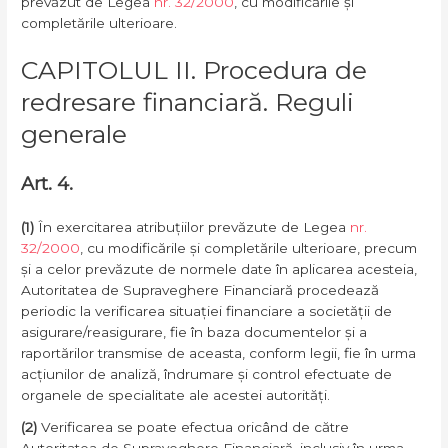
prevăzut de Legea
nr. 32/2000
, cu modificările și
completările ulterioare.
CAPITOLUL II. Procedura de
redresare financiară. Reguli
generale
Art. 4.
(1)
În exercitarea atribuțiilor prevăzute de Legea
nr.
32/2000
, cu modificările și completările ulterioare, precum
și a celor prevăzute de normele date în aplicarea acesteia,
Autoritatea de Supraveghere Financiară procedează
periodic la verificarea situației financiare a societății de
asigurare/reasigurare, fie în baza documentelor și a
raportărilor transmise de aceasta, conform legii, fie în urma
acțiunilor de analiză, îndrumare și control efectuate de
organele de specialitate ale acestei autorități.
(2)
Verificarea se poate efectua oricând de către
Autoritatea de Supraveghere Financiară, inclusiv în urma