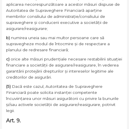
aplicarea necorespunzătoare a acestor măsuri dispuse de
Autoritatea de Supraveghere Financiară aparține
membrilor consiliului de administrație/consiliului de
supraveghere și conducerii executive a societății de
asigurare/reasigurare;
b)
numirea uneia sau mai multor persoane care să
supravegheze modul de întocmire și de respectare a
planului de redresare financiară;
c)
orice alte măsuri prudențiale necesare restabilirii situației
financiare a societății de asigurare/reasigurare, în vederea
garantării protejării drepturilor și intereselor legitime ale
creditorilor de asigurări.
(5)
Dacă este cazul, Autoritatea de Supraveghere
Financiară poate solicita instanței competente
încuviințarea unor măsuri asigurătorii cu privire la bunurile
și/sau activele societății de asigurare/reasigurare, potrivit
legii.
Art. 9.