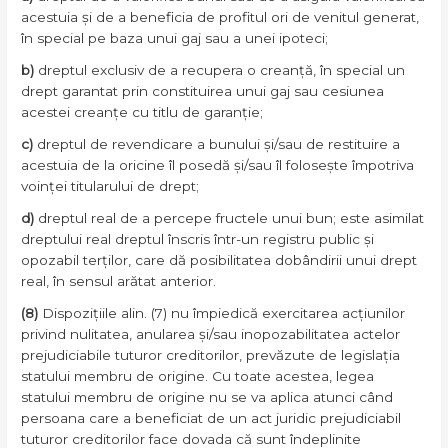
acestuia și de a beneficia de profitul ori de venitul generat,
în special pe baza unui gaj sau a unei ipoteci;
b)
dreptul exclusiv de a recupera o creanță, în special un
drept garantat prin constituirea unui gaj sau cesiunea
acestei creanțe cu titlu de garanție;
c)
dreptul de revendicare a bunului și/sau de restituire a
acestuia de la oricine îl posedă și/sau îl folosește împotriva
voinței titularului de drept;
d)
dreptul real de a percepe fructele unui bun; este asimilat
dreptului real dreptul înscris într-un registru public și
opozabil terților, care dă posibilitatea dobândirii unui drept
real, în sensul arătat anterior.
(8)
Dispozițiile alin. (7) nu împiedică exercitarea acțiunilor
privind nulitatea, anularea și/sau inopozabilitatea actelor
prejudiciabile tuturor creditorilor, prevăzute de legislația
statului membru de origine. Cu toate acestea, legea
statului membru de origine nu se va aplica atunci când
persoana care a beneficiat de un act juridic prejudiciabil
tuturor creditorilor face dovada că sunt îndeplinite