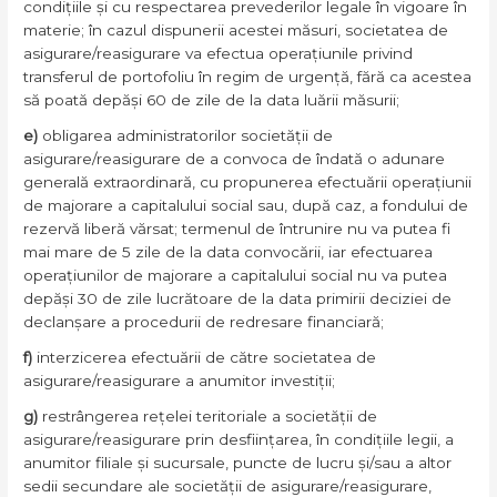
condițiile și cu respectarea prevederilor legale în vigoare în
materie; în cazul dispunerii acestei măsuri, societatea de
asigurare/reasigurare va efectua operațiunile privind
transferul de portofoliu în regim de urgență, fără ca acestea
să poată depăși 60 de zile de la data luării măsurii;
e)
obligarea administratorilor societății de
asigurare/reasigurare de a convoca de îndată o adunare
generală extraordinară, cu propunerea efectuării operațiunii
de majorare a capitalului social sau, după caz, a fondului de
rezervă liberă vărsat; termenul de întrunire nu va putea fi
mai mare de 5 zile de la data convocării, iar efectuarea
operațiunilor de majorare a capitalului social nu va putea
depăși 30 de zile lucrătoare de la data primirii deciziei de
declanșare a procedurii de redresare financiară;
f)
interzicerea efectuării de către societatea de
asigurare/reasigurare a anumitor investiții;
g)
restrângerea rețelei teritoriale a societății de
asigurare/reasigurare prin desființarea, în condițiile legii, a
anumitor filiale și sucursale, puncte de lucru și/sau a altor
sedii secundare ale societății de asigurare/reasigurare,