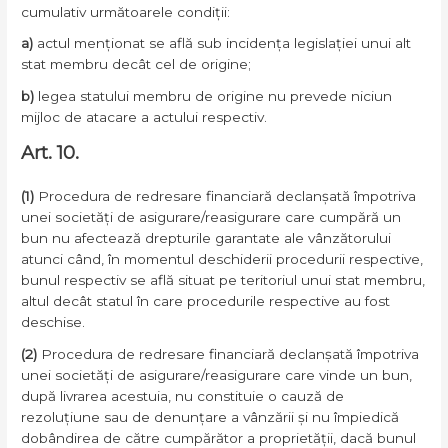
cumulativ următoarele condiții:
a)
actul menționat se află sub incidența legislației unui alt
stat membru decât cel de origine;
b)
legea statului membru de origine nu prevede niciun
mijloc de atacare a actului respectiv.
Art. 10.
(1)
Procedura de redresare financiară declanșată împotriva
unei societăți de asigurare/reasigurare care cumpără un
bun nu afectează drepturile garantate ale vânzătorului
atunci când, în momentul deschiderii procedurii respective,
bunul respectiv se află situat pe teritoriul unui stat membru,
altul decât statul în care procedurile respective au fost
deschise.
(2)
Procedura de redresare financiară declanșată împotriva
unei societăți de asigurare/reasigurare care vinde un bun,
după livrarea acestuia, nu constituie o cauză de
rezoluțiune sau de denunțare a vânzării și nu împiedică
dobândirea de către cumpărător a proprietății, dacă bunul