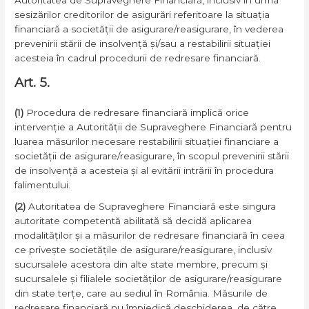
sesizărilor creditorilor de asigurări referitoare la situația
financiară a societății de asigurare/reasigurare, în vederea
prevenirii stării de insolvență și/sau a restabilirii situației
acesteia în cadrul procedurii de redresare financiară.
Art. 5.
(1)
Procedura de redresare financiară implică orice
intervenție a Autorității de Supraveghere Financiară pentru
luarea măsurilor necesare restabilirii situației financiare a
societății de asigurare/reasigurare, în scopul prevenirii stării
de insolvență a acesteia și al evitării intrării în procedura
falimentului.
(2)
Autoritatea de Supraveghere Financiară este singura
autoritate competentă abilitată să decidă aplicarea
modalităților și a măsurilor de redresare financiară în ceea
ce privește societățile de asigurare/reasigurare, inclusiv
sucursalele acestora din alte state membre, precum și
sucursalele și filialele societăților de asigurare/reasigurare
din state terțe, care au sediul în România. Măsurile de
redresare financiară nu împiedică deschiderea, de către