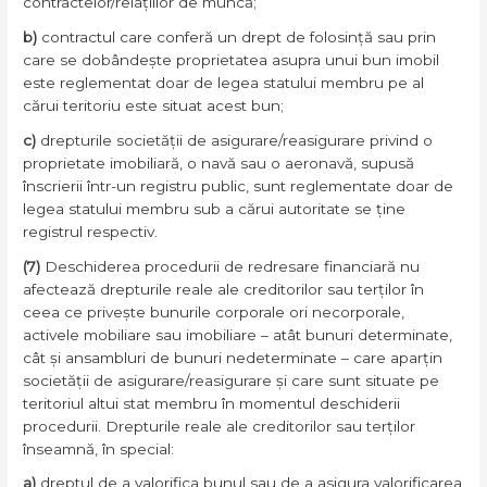
contractelor/relațiilor de muncă;
b)
contractul care conferă un drept de folosință sau prin
care se dobândește proprietatea asupra unui bun imobil
este reglementat doar de legea statului membru pe al
cărui teritoriu este situat acest bun;
c)
drepturile societății de asigurare/reasigurare privind o
proprietate imobiliară, o navă sau o aeronavă, supusă
înscrierii într-un registru public, sunt reglementate doar de
legea statului membru sub a cărui autoritate se ține
registrul respectiv.
(7)
Deschiderea procedurii de redresare financiară nu
afectează drepturile reale ale creditorilor sau terților în
ceea ce privește bunurile corporale ori necorporale,
activele mobiliare sau imobiliare – atât bunuri determinate,
cât și ansambluri de bunuri nedeterminate – care aparțin
societății de asigurare/reasigurare și care sunt situate pe
teritoriul altui stat membru în momentul deschiderii
procedurii. Drepturile reale ale creditorilor sau terților
înseamnă, în special:
a)
dreptul de a valorifica bunul sau de a asigura valorificarea