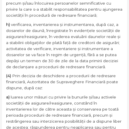
precum și/sau înlocuirea persoanelor semnificative cu
privire la care s-a stabilit responsabilitatea pentru ajungerea
societății în procedură de redresare financiară;
h)
verificarea, inventarierea și instrumentarea, după caz, a
dosarelor de daună, înregistrate în evidențele societății de
asigurare/reasigurare, în vederea evaluării daunelor reale și
a stabilirii obligațiilor de plată față de creditorii de asigurări;
activitatea de verificare, inventariere și instrumentare a
dosarelor se va face în regim de urgență, fără a se putea
depăși un termen de 30 de zile de la data primirii deciziei
de declanșare a procedurii de redresare financiară.
(4)
Prin decizia de deschidere a procedurii de redresare
financiară, Autoritatea de Supraveghere Financiară poate
dispune, după caz:
a)
luarea unor măsuri cu privire la bunurile și/sau activele
societății de asigurare/reasigurare, constând în
inventarierea lor de către aceasta și conservarea pe toată
perioada procedurii de redresare financiară, precum și
restrângerea sau interzicerea posibilității de a dispune liber
de acestea; răspunderea pentru neaplicarea sau pentru