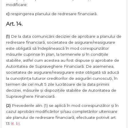
modificare;
c)
respingerea planului de redresare financiară.
Art. 14.
(1)
De la data comunicării deciziei de aprobare a planului de
redresare financiară, societatea de asigurare/reasigurare
este obligată să îndeplinească în mod corespunzător
măsurile cuprinse în plan, la termenele și în condițiile
stabilite, astfel cum acestea au fost dispuse și aprobate de
Autoritatea de Supraveghere Financiară. De asemenea,
societatea de asigurare/reasigurare este obligată să aducă
la cunoștința tuturor creditorilor de asigurări cunoscuți, în
termen de cel mult 5 zile lucrătoare de la data primirii
deciziei, măsurile și dispozițiile stabilite de Autoritatea de
Supraveghere Financiară.
(2)
Prevederile alin. (1) se aplică în mod corespunzător și în
cazul aprobării modificărilor și/sau completărilor ulterioare
ale planului de redresare financiară, efectuate potrivit art.
13
lit. b)
.