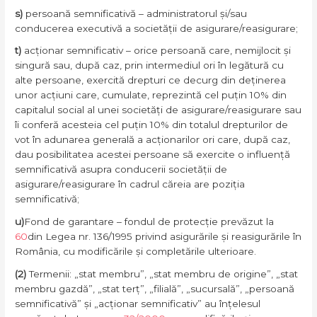
s)
persoană semnificativă – administratorul și/sau
conducerea executivă a societății de asigurare/reasigurare;
t)
acționar semnificativ – orice persoană care, nemijlocit și
singură sau, după caz, prin intermediul ori în legătură cu
alte persoane, exercită drepturi ce decurg din deținerea
unor acțiuni care, cumulate, reprezintă cel puțin 10% din
capitalul social al unei societăți de asigurare/reasigurare sau
îi conferă acesteia cel puțin 10% din totalul drepturilor de
vot în adunarea generală a acționarilor ori care, după caz,
dau posibilitatea acestei persoane să exercite o influență
semnificativă asupra conducerii societății de
asigurare/reasigurare în cadrul căreia are poziția
semnificativă;
u)
Fond de garantare – fondul de protecție prevăzut la
60
din Legea nr. 136/1995 privind asigurările și reasigurările în
România, cu modificările și completările ulterioare.
(2)
Termenii: „stat membru”, „stat membru de origine”, „stat
membru gazdă”, „stat terț”, „filială”, „sucursală”, „persoană
semnificativă” și „acționar semnificativ” au înțelesul