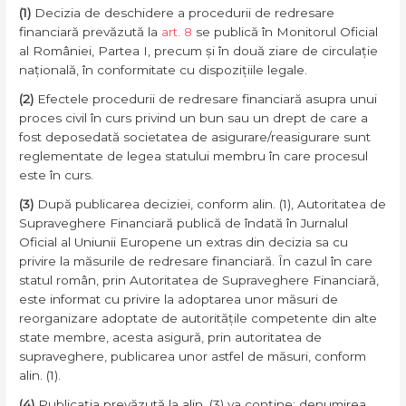
(1)
Decizia de deschidere a procedurii de redresare
financiară prevăzută la
art. 8
se publică în Monitorul Oficial
al României, Partea I, precum și în două ziare de circulație
națională, în conformitate cu dispozițiile legale.
(2)
Efectele procedurii de redresare financiară asupra unui
proces civil în curs privind un bun sau un drept de care a
fost deposedată societatea de asigurare/reasigurare sunt
reglementate de legea statului membru în care procesul
este în curs.
(3)
După publicarea deciziei, conform alin. (1), Autoritatea de
Supraveghere Financiară publică de îndată în Jurnalul
Oficial al Uniunii Europene un extras din decizia sa cu
privire la măsurile de redresare financiară. În cazul în care
statul român, prin Autoritatea de Supraveghere Financiară,
este informat cu privire la adoptarea unor măsuri de
reorganizare adoptate de autoritățile competente din alte
state membre, acesta asigură, prin autoritatea de
supraveghere, publicarea unor astfel de măsuri, conform
alin. (1).
(4)
Publicația prevăzută la alin. (3) va conține: denumirea