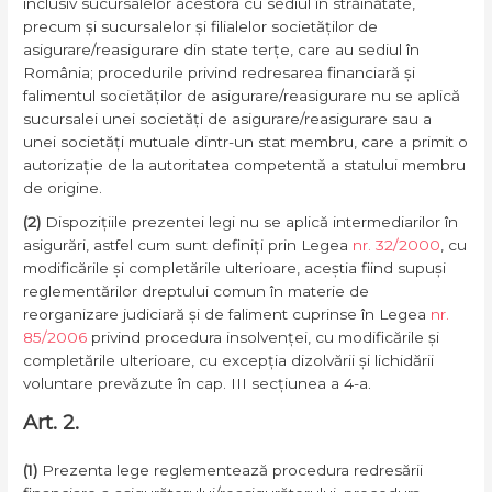
inclusiv sucursalelor acestora cu sediul în străinătate,
precum și sucursalelor și filialelor societăților de
asigurare/reasigurare din state terțe, care au sediul în
România; procedurile privind redresarea financiară și
falimentul societăților de asigurare/reasigurare nu se aplică
sucursalei unei societăți de asigurare/reasigurare sau a
unei societăți mutuale dintr-un stat membru, care a primit o
autorizație de la autoritatea competentă a statului membru
de origine.
(2)
Dispozițiile prezentei legi nu se aplică intermediarilor în
asigurări, astfel cum sunt definiți prin Legea
nr. 32/2000
, cu
modificările și completările ulterioare, aceștia fiind supuși
reglementărilor dreptului comun în materie de
reorganizare judiciară și de faliment cuprinse în Legea
nr.
85/2006
privind procedura insolvenței, cu modificările și
completările ulterioare, cu excepția dizolvării și lichidării
voluntare prevăzute în cap. III secțiunea a 4-a.
Art. 2.
(1)
Prezenta lege reglementează procedura redresării