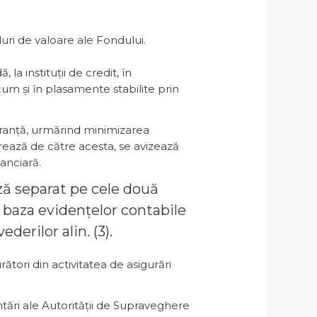
luri de valoare ale Fondului.
a instituții de credit, în
ecum și în plasamente stabilite prin
guranță, urmărind minimizarea
aborează de către acesta, se avizează
anciară.
ază separat pe cele două
e baza evidențelor contabile
erilor alin. (3).
tori din activitatea de asigurări
tări ale Autorității de Supraveghere