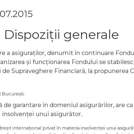
.07.2015
Dispoziții generale
tare a asiguraților, denumit în continuare Fond
ganizarea și funcționarea Fondului se stabilesc
ii de Supraveghere Financiară, la propunerea C
 București.
mă de garantare în domeniul asigurărilor, are ca
 insolvenței unui asigurător.
drept internațional privat în materia insolvenței unui asigur