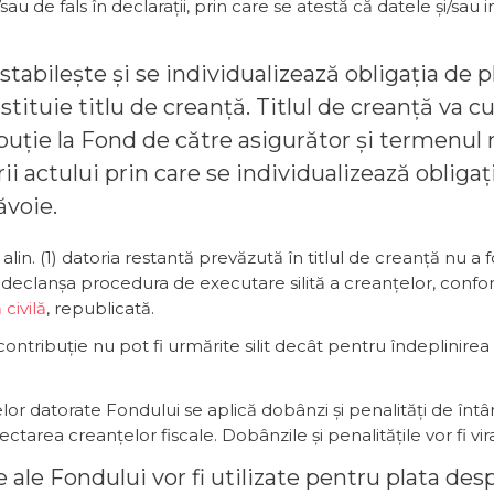
sau de fals în declarații, prin care se atestă că datele și/sau 
se stabilește și se individualizează obligația de 
tituie titlu de creanță. Titlul de creanță va 
buție la Fond de către asigurător și termenul
 actului prin care se individualizează obligați
ăvoie.
alin. (1) datoria restantă prevăzută în titlul de creanță nu a f
declanșa procedura de executare silită a creanțelor, conform
civilă
, republicată.
ontribuție nu pot fi urmărite silit decât pentru îndeplinirea 
r datorate Fondului se aplică dobânzi și penalități de întâr
tarea creanțelor fiscale. Dobânzile și penalitățile vor fi vir
re ale Fondului vor fi utilizate pentru plata de