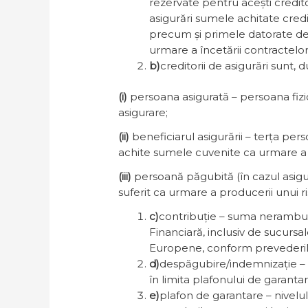
rezervate pentru acești credit
asigurări sumele achitate credi
precum și primele datorate de 
urmare a încetării contractelor
b)
creditorii de asigurări sunt, 
(i)
persoana asigurată – persoana fizică
asigurare;
(ii)
beneficiarul asigurării – terța pers
achite sumele cuvenite ca urmare a p
(iii)
persoană păgubită (în cazul asigu
suferit ca urmare a producerii unui r
c)
contribuție – suma neramburs
Financiară, inclusiv de sucursal
Europene, conform prevederilo
d)
despăgubire/indemnizație – su
în limita plafonului de garanta
e)
plafon de garantare – nivelul