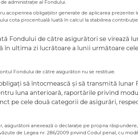
 de administrație al Fondului.
tru acoperirea obligațiilor generate de aplicarea prezentei
lui cota procentuală luată în calcul la stabilirea contribuție
orată Fondului de către asigurători se virează lu
 în ultima zi lucrătoare a lunii următoare cele
contul Fondului de către asigurători nu se restituie.
nt obligați să întocmească și să transmită lunar
ntru luna anterioară, raportările privind modul
inct pe cele două categorii de asigurări, respec
r, asigurătorii anexează o declarație pe propria răspunder
evăzute de Legea nr. 286/2009 privind Codul penal, cu modifi