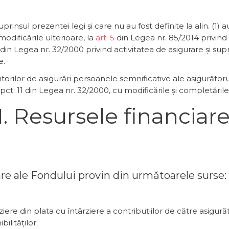
cuprinsul prezentei legi și care nu au fost definite la alin. (1)
odificările ulterioare, la
art. 5
din Legea nr. 85/2014 privind
din Legea nr. 32/2000 privind activitatea de asigurare și sup
e.
torilor de asigurări persoanele semnificative ale asigurătoru
pct. 11 din Legea nr. 32/2000, cu modificările și completările
 Resursele financiare 
ciare ale Fondului provin din următoarele surse:
ziere din plata cu întârziere a contribuțiilor de către asigurăt
ilităților;