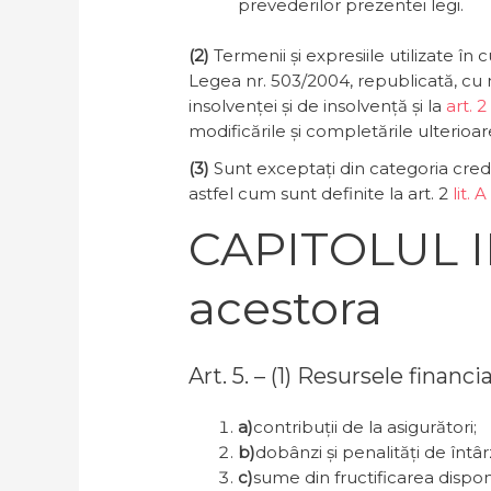
prevederilor prezentei legi.
(2)
Termenii și expresiile utilizate în 
Legea nr. 503/2004, republicată, cu m
insolvenței și de insolvență și la
art. 2
modificările și completările ulterioar
(3)
Sunt exceptați din categoria credi
astfel cum sunt definite la art. 2
lit. A
CAPITOLUL II.
acestora
Art. 5. – (1) Resursele finan
a)
contribuții de la asigurători;
b)
dobânzi și penalități de întâr
c)
sume din fructificarea disponib