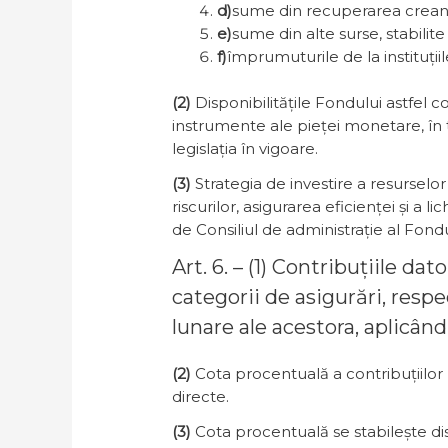
d)
sume din recuperarea creanț
e)
sume din alte surse, stabilite p
f)
împrumuturile de la instituții
(2)
Disponibilitățile Fondului astfel c
instrumente ale pieței monetare, în ti
legislația în vigoare.
(3)
Strategia de investire a resurselo
riscurilor, asigurarea eficienței și a 
de Consiliul de administrație al Fond
Art. 6. – (1) Contribuțiile d
categorii de asigurări, respe
lunare ale acestora, aplicând
(2)
Cota procentuală a contribuțiilor 
directe.
(3)
Cota procentuală se stabilește dis