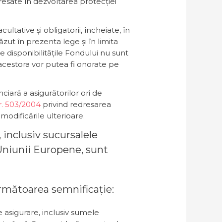
resate în dezvoltarea protecției
tative și obligatorii, încheiate, în
ăzut în prezenta lege și în limita
are disponibilitățile Fondului nu sunt
acestora vor putea fi onorate pe
iară a asigurătorilor ori de
r. 503/2004
privind redresarea
 modificările ulterioare.
 inclusiv sucursalele
 Uniunii Europene, sunt
u următoarea semnificație:
e asigurare, inclusiv sumele