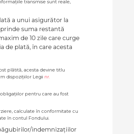
informațiile transmise sunt reale,
plată a unui asigurător la
cuprinde suma restantă
 maxim de 10 zile care curge
a de plată, în care acesta
ost plătită, acesta devine titlu
 dispozițiilor Legii
nr.
obligațiilor pentru care au fost
ziere, calculate în conformitate cu
ate în contul Fondului.
spăgubirilor/indemnizațiilor