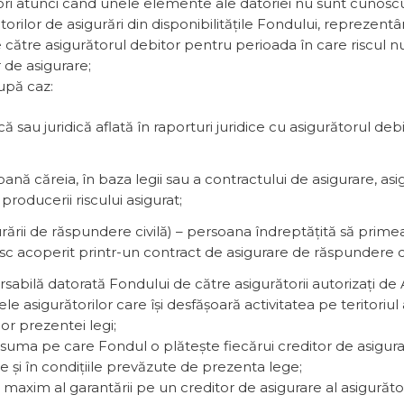
ori atunci când unele elemente ale datoriei nu sunt cunosc
torilor de asigurări din disponibilitățile Fondului, reprezent
către asigurătorul debitor pentru perioada în care riscul nu
 de asigurare;
după caz:
 sau juridică aflată în raporturi juridice cu asigurătorul deb
oană căreia, în baza legii sau a contractului de asigurare, as
roducerii riscului asigurat;
rării de răspundere civilă) – persoana îndreptățită să prime
isc acoperit printr-un contract de asigurare de răspundere ci
abilă datorată Fondului de către asigurătorii autorizați d
ele asigurătorilor care își desfășoară activitatea pe teritoriu
r prezentei legi;
ma pe care Fondul o plătește fiecărui creditor de asigurare 
re și în condițiile prevăzute de prezenta lege;
 maxim al garantării pe un creditor de asigurare al asigurător