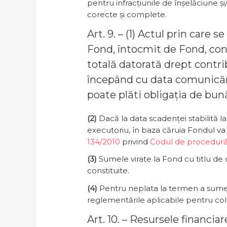
pentru infracțiunile de înșelăciune și/
corecte și complete.
Art. 9. – (1) Actul prin care 
Fond, întocmit de Fond, cons
totală datorată drept contri
începând cu data comunicării
poate plăti obligația de bun
(2)
Dacă la data scadenței stabilită la 
executoriu, în baza căruia Fondul va 
134/2010
privind
Codul de procedură 
(3)
Sumele virate la Fond cu titlu de c
constituite.
(4)
Pentru neplata la termen a sumelo
reglementările aplicabile pentru colec
Art. 10. – Resursele financia