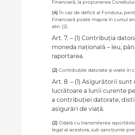
Financiară, la propunerea Consiliului
(4)
În caz de deficit al Fondului, pen
Financiară poate majora în cursul anu
alin. (2).
Art. 7. – (1) Contribuția dat
moneda națională – leu, până
raportarea.
(2)
Contribuțiile datorate și virate în 
Art. 8. – (1) Asigurătorii su
lucrătoare a lunii curente pe
a contribuției datorate, dist
asigurări de viață.
(2)
Odată cu transmiterea raportărilo
legal al acestora, sub sancțiunile pr