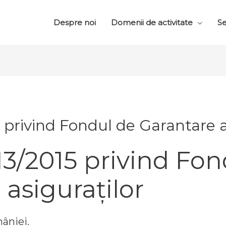
Despre noi
Domenii de activitate
Se
 privind Fondul de Garantare a
13/2015 privind Fon
 asiguraților
mâniei.