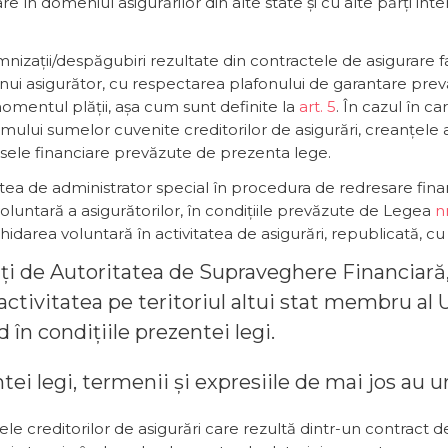
n domeniul asigurărilor din alte state și cu alte părți inte
ații/despăgubiri rezultate din contractele de asigurare facul
i unui asigurător, cu respectarea plafonului de garantare prev
momentul plății, așa cum sunt definite la
art. 5
. În cazul în c
ului sumelor cuvenite creditorilor de asigurări, creanțele 
rsele financiare prevăzute de prezenta lege.
tea de administrator special în procedura de redresare financ
voluntară a asigurătorilor, în condițiile prevăzute de Legea
n
ichidarea voluntară în activitatea de asigurări, republicată, cu
zați de Autoritatea de Supraveghere Financiară,
 activitatea pe teritoriul altui stat membru al
 în condițiile prezentei legi.
zentei legi, termenii și expresiile de mai jos a
ele creditorilor de asigurări care rezultă dintr-un contract d