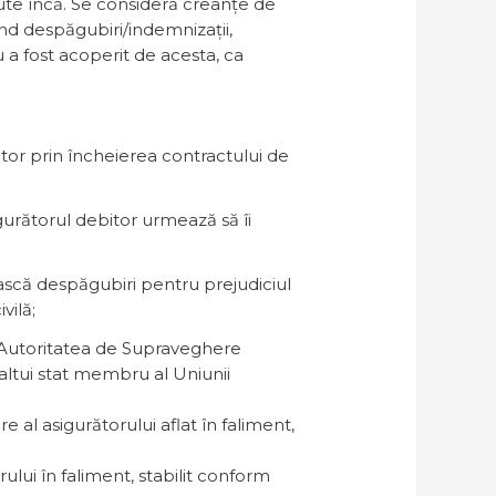
ute încă. Se consideră creanțe de
ând despăgubiri/indemnizații,
 a fost acoperit de acesta, ca
itor prin încheierea contractului de
igurătorul debitor urmează să îi
ască despăgubiri pentru prejudiciul
vilă;
e Autoritatea de Supraveghere
l altui stat membru al Uniunii
al asigurătorului aflat în faliment,
ului în faliment, stabilit conform