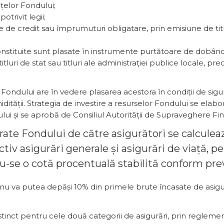
elor Fondului;
otrivit legii;
le de credit sau împrumuturi obligatare, prin emisiune de tit
onstituite sunt plasate în instrumente purtătoare de dobândă, l
tluri de stat sau titluri ale administrației publice locale, pr
r Fondului are în vedere plasarea acestora în condiții de si
lichidității. Strategia de investire a resurselor Fondului se el
ului și se aprobă de Consiliul Autorității de Supraveghere Fin
atorate Fondului de către asigurători se calcule
ctiv asigurări generale și asigurări de viață, p
u-se o cotă procentuală stabilită conform preved
nu va putea depăși 10% din primele brute încasate de asigură
tinct pentru cele două categorii de asigurări, prin reglemen