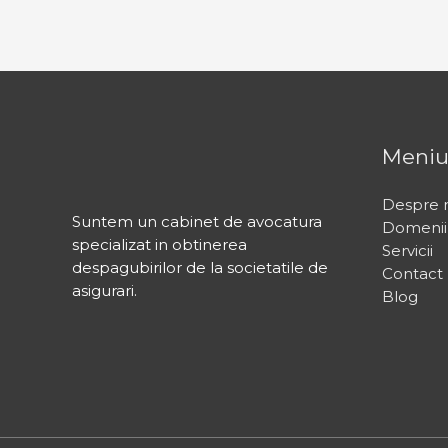
u
r
a
r
i
l
e
Meni
Despre 
Suntem un cabinet de avocatura
Domenii 
specializat in obtinerea
Servicii
despagubirilor de la societatile de
Contact
asigurari.
Blog