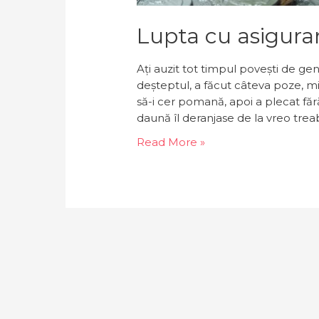
Lupta cu asigurar
Aţi auzit tot timpul poveşti de gen
deşteptul, a făcut câteva poze, mi
să-i cer pomană, apoi a plecat făr
daună îl deranjase de la vreo tre
L
Read More »
u
p
t
a
c
u
a
s
i
g