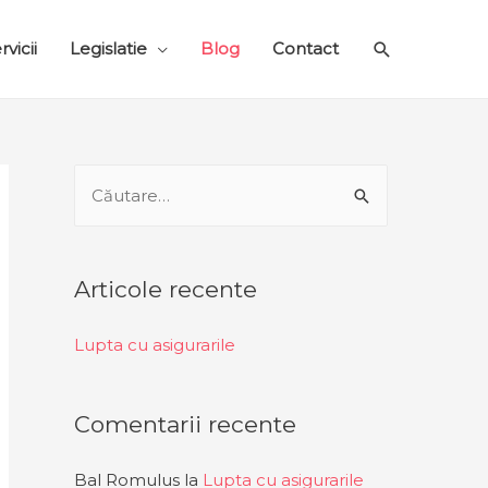
Search
rvicii
Legislatie
Blog
Contact
C
a
u
t
Articole recente
ă
d
Lupta cu asigurarile
u
p
Comentarii recente
ă
:
Bal Romulus
la
Lupta cu asigurarile