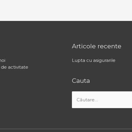
u
Articole recente
noi
Lupta cu asigurarile
de activitate
Cauta
Caută
după: